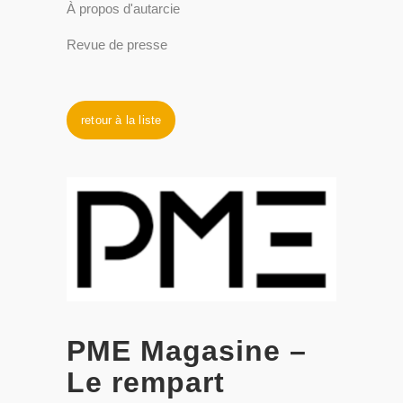
À propos d'autarcie
Revue de presse
retour à la liste
PME Magasine –
Le rempart