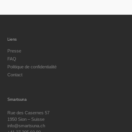
Liens
Presse
FAQ
Politique de confidentialité
Contact
Smartsuna
Rue des Casernes 57
1950 Sion – Suisse
info@smartsuna.ch